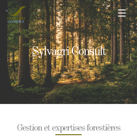
Aller
au
contenu
Sylvagri Consult
Gestion et expertises forestières