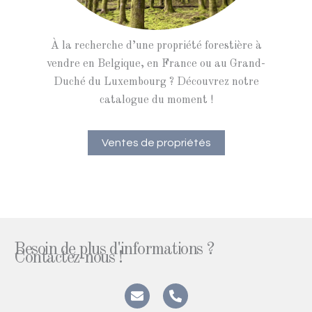
À la recherche d’une propriété forestière à
vendre en Belgique, en France ou au Grand-
Duché du Luxembourg ? Découvrez notre
catalogue du moment !
Ventes de propriétés
Besoin de plus d'informations ?
Contactez-nous !
E
P
n
h
v
o