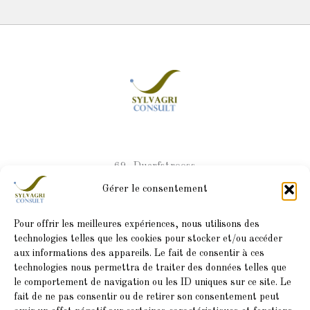
e
n
l
e
o
-
p
a
e
l
t
69, Duerfstrooss
L-9696 Winseler
Gérer le consentement
Pour offrir les meilleures expériences, nous utilisons des
Accueil
technologies telles que les cookies pour stocker et/ou accéder
aux informations des appareils. Le fait de consentir à ces
Services
technologies nous permettra de traiter des données telles que
Ventes
le comportement de navigation ou les ID uniques sur ce site. Le
fait de ne pas consentir ou de retirer son consentement peut
À propos