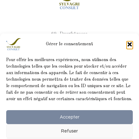
69, Duerfstrooss
L-9696 Winseler
Gérer le consentement
Pour offrir les meilleures expériences, nous utilisons des
Accueil
technologies telles que les cookies pour stocker et/ou accéder
aux informations des appareils. Le fait de consentir à ces
Services
technologies nous permettra de traiter des données telles que
Ventes
le comportement de navigation ou les ID uniques sur ce site. Le
fait de ne pas consentir ou de retirer son consentement peut
À propos
avoir un effet négatif sur certaines caractéristiques et fonctions.
Contact
Accepter
Refuser
Cookies
et
conditions générales