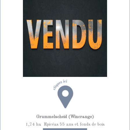
Grummelscheid
(Wincrange)
1,74 ha Epicéas 55 ans
et fonds de bois