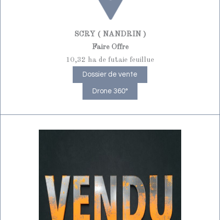
SCRY ( NANDRIN )
Faire Offre
10,32 ha de futaie feuillue
Dossier de vente
Drone 360°